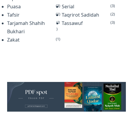
(3)
(3)
Puasa
Serial
(1)
(2)
Tafsir
Taqrirot Sadidah
(3
(3)
Tarjamah Shahih
Tassawuf
)
Bukhari
(1)
Zakat