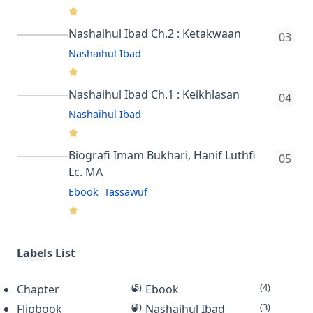
"The Power of Muhasabah:
4.3
Manajemen Hidup Bahagia Dunia
Nashaihul Ibad Ch.2 : Ketakwaan
Rp 21.000
Akhirat" karya Prof. Dr. H.…
Nashaihul Ibad adalah kitab yang
Nashaihul Ibad
ditulis oleh Syekh Nawawi al-Bantani,
4.3
tes
ulama terkemuka asal Banten,
Nashaihul Ibad Ch.1 : Keikhlasan
Indonesia. Judulnya bisa diterjemah…
Nashaihul Ibad
4.3
tes
Biografi Imam Bukhari, Hanif Luthfi
Lc. MA
Ebook
Tassawuf
4.8
Rp 10000
Biografi Imam Bukhari adalah buku
Labels List
yang ditulis oleh Hanif Luthfi, Lc., MA,
(5)
(4)
Chapter
seorang ustadz dan penulis asal
Ebook
(1)
(3)
Flipbook
Indonesia. Buku ini mengisahk…
Nashaihul Ibad