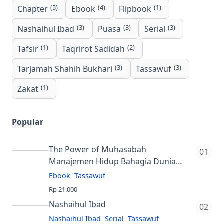
(5)
(4)
(1)
Chapter
Ebook
Flipbook
(3)
(3)
(3)
Nashaihul Ibad
Puasa
Serial
(1)
(2)
Tafsir
Taqrirot Sadidah
(3)
(3)
Tarjamah Shahih Bukhari
Tassawuf
(1)
Zakat
Popular
The Power of Muhasabah
Manajemen Hidup Bahagia Dunia
Akhirat
Ebook
Tassawuf
Rp 21.000
4.9
Login dummy
Nashaihul Ibad
username=member, pin=123123 Buku
Nashaihul Ibad
Serial
Tassawuf