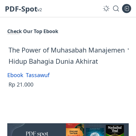
PDF-Spot
v2
Check Our Top Ebook
The Power of Muhasabah Manajemen
Hidup Bahagia Dunia Akhirat
Ebook
Tassawuf
Rp 21.000
4.9
Login dummy username=member,
S
pin=123123 Buku "The Power of Muhasabah:
Manajemen Hidup Bahagia Dunia Akhirat"
karya Prof. Dr. H.…