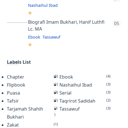
Indonesia. Judulnya bisa diterjemah…
Nashaihul Ibad
4.3
tes
Biografi Imam Bukhari, Hanif Luthfi
Lc. MA
Ebook
Tassawuf
4.8
Rp 10000
Biografi Imam Bukhari adalah buku
Labels List
yang ditulis oleh Hanif Luthfi, Lc., MA,
(5)
(4)
Chapter
seorang ustadz dan penulis asal
Ebook
(1)
(3)
Flipbook
Indonesia. Buku ini mengisahk…
Nashaihul Ibad
(3)
(3)
Puasa
Serial
(1)
(2)
Tafsir
Taqrirot Sadidah
(3
(3)
Tarjamah Shahih
Tassawuf
)
Bukhari
(1)
Zakat