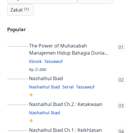
(1)
Zakat
Popular
The Power of Muhasabah
Manajemen Hidup Bahagia Dunia
Akhirat
Ebook
Tassawuf
Rp 21.000
4.9
Login dummy
Nashaihul Ibad
username=member, pin=123123 Buku
Nashaihul Ibad
Serial
Tassawuf
"The Power of Muhasabah:
4.3
Manajemen Hidup Bahagia Dunia
Nashaihul Ibad Ch.2 : Ketakwaan
Rp 21.000
Akhirat" karya Prof. Dr. H.…
Nashaihul Ibad adalah kitab yang
Nashaihul Ibad
ditulis oleh Syekh Nawawi al-Bantani,
4.3
tes
ulama terkemuka asal Banten,
Nashaihul Ibad Ch.1 : Keikhlasan